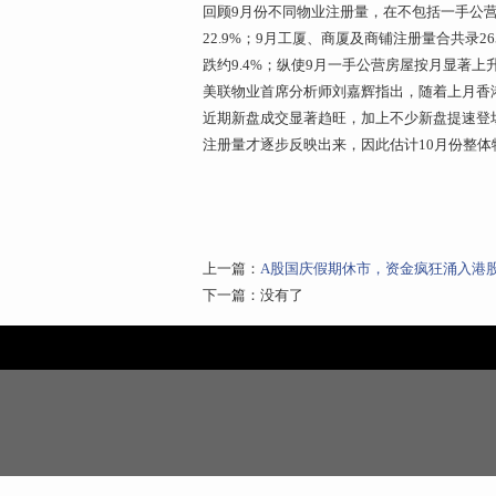
回顾9月份不同物业注册量，在不包括一手公营房
22.9%；9月工厦、商厦及商铺注册量合共录
跌约9.4%；纵使9月一手公营房屋按月显著上升
美联物业首席分析师刘嘉辉指出，随着上月香
近期新盘成交显著趋旺，加上不少新盘提速登
注册量才逐步反映出来，因此估计10月份整体
上一篇：
A股国庆假期休市，资金疯狂涌入港股
下一篇：没有了