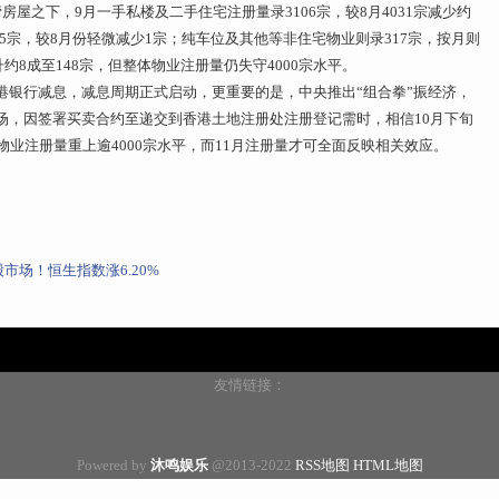
屋之下，9月一手私楼及二手住宅注册量录3106宗，较8月4031宗减少约
265宗，较8月份轻微减少1宗；纯车位及其他等非住宅物业则录317宗，按月则
约8成至148宗，但整体物业注册量仍失守4000宗水平。
港银行减息，减息周期正式启动，更重要的是，中央推出“组合拳”振经济，
场，因签署买卖合约至递交到香港土地注册处注册登记需时，相信10月下旬
物业注册量重上逾4000宗水平，而11月注册量才可全面反映相关效应。
市场！恒生指数涨6.20%
友情链接：
Powered by
沐鸣娱乐
@2013-2022
RSS地图
HTML地图